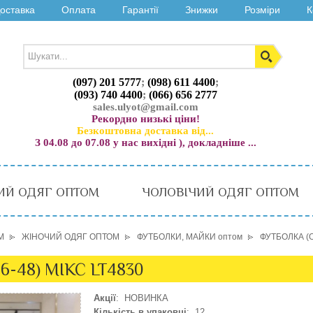
оставка
Оплата
Гарантії
Знижки
Розміри
К
(097) 201 5777
;
(098) 611 4400
;
(093) 740 4400
;
(066) 656 2777
sales.ulyot@gmail.com
Рекордно низькі ціни!
Безкоштовна доставка від...
З 04.08 до 07.08 у нас вихідні ), докладніше ...
ИЙ ОДЯГ ОПТОМ
ЧОЛОВІЧИЙ ОДЯГ ОПТОМ
М
ЖІНОЧИЙ ОДЯГ ОПТОМ
ФУТБОЛКИ, МАЙКИ оптом
ФУТБОЛКА (O
6-48) МІКС LT4830
Акції
: НОВИНКА
Кількість в упаковці
: 12