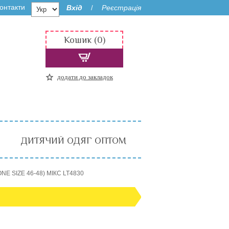
онтакти
Вхід
Реєстрація
/
Кошик (0)
додати до закладок
ДИТЯЧИЙ ОДЯГ ОПТОМ
NE SIZE 46-48) МІКС LT4830