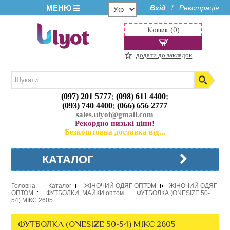
МЕНЮ
Вхід
Реєстрація
/
Кошик (0)
додати до закладок
(097) 201 5777
;
(098) 611 4400
;
(093) 740 4400
;
(066) 656 2777
sales.ulyot@gmail.com
Рекордно низькі ціни!
Безкоштовна доставка від...
КАТАЛОГ
Головна
Каталог
ЖІНОЧИЙ ОДЯГ ОПТОМ
ЖІНОЧИЙ ОДЯГ
ОПТОМ
ФУТБОЛКИ, МАЙКИ оптом
ФУТБОЛКА (ONESIZE 50-
54) МІКС 2605
ФУТБОЛКА (ONESIZE 50-54) МІКС 2605