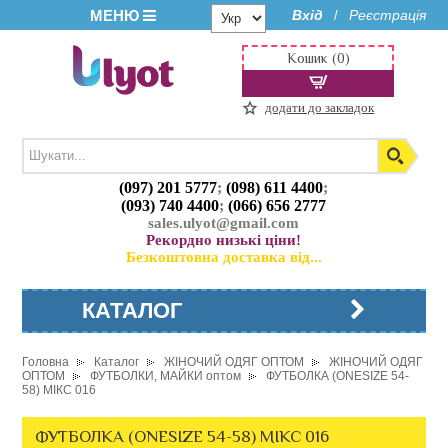
МЕНЮ
Вхід
Реєстрація
/
Кошик (0)
додати до закладок
(097) 201 5777
;
(098) 611 4400
;
(093) 740 4400
;
(066) 656 2777
sales.ulyot@gmail.com
Рекордно низькі ціни!
Безкоштовна доставка від...
КАТАЛОГ
Головна
Каталог
ЖІНОЧИЙ ОДЯГ ОПТОМ
ЖІНОЧИЙ ОДЯГ
ОПТОМ
ФУТБОЛКИ, МАЙКИ оптом
ФУТБОЛКА (ONESIZE 54-
58) МІКС 016
ФУТБОЛКА (ONESIZE 54-58) МІКС 016