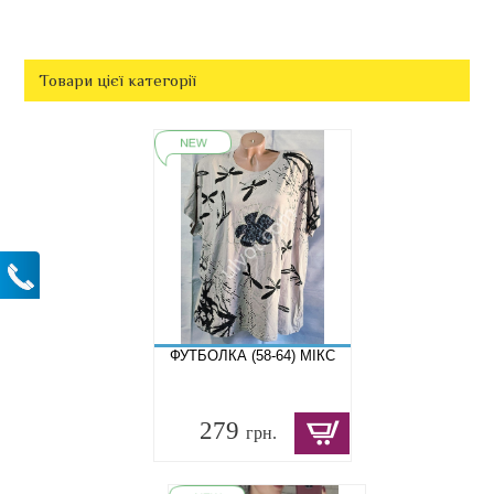
Товари цієї категорії
ФУТБОЛКА (58-64) МІКС
279
грн.