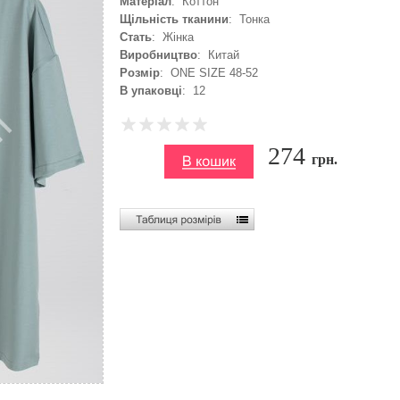
Матеріал
: Коттон
Щільність тканини
: Тонка
Стать
: Жінка
Виробництво
: Китай
Розмір
: ONE SIZE 48-52
В упаковці
: 12
274
грн.