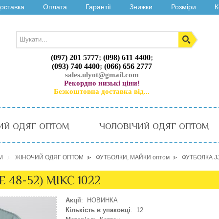
оставка
Оплата
Гарантії
Знижки
Розміри
К
(097) 201 5777
;
(098) 611 4400
;
(093) 740 4400
;
(066) 656 2777
sales.ulyot@gmail.com
Рекордно низькі ціни!
Безкоштовна доставка від...
ИЙ ОДЯГ ОПТОМ
ЧОЛОВІЧИЙ ОДЯГ ОПТОМ
М
ЖІНОЧИЙ ОДЯГ ОПТОМ
ФУТБОЛКИ, МАЙКИ оптом
ФУТБОЛКА JJ
E 48-52) МІКС 1022
Акції
: НОВИНКА
Кількість в упаковці
: 12