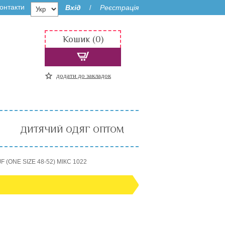
онтакти
Вхід
Реєстрація
/
Кошик (0)
додати до закладок
ДИТЯЧИЙ ОДЯГ ОПТОМ
F (ONE SIZE 48-52) МІКС 1022