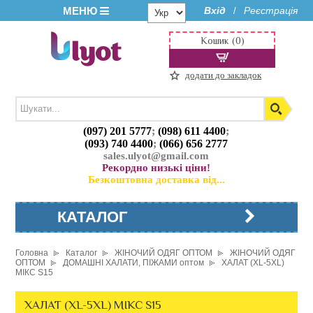
МЕНЮ
Вхід
Реєстрація
/
Кошик (0)
додати до закладок
(097) 201 5777
;
(098) 611 4400
;
(093) 740 4400
;
(066) 656 2777
sales.ulyot@gmail.com
Рекордно низькі ціни!
Безкоштовна доставка від...
КАТАЛОГ
Головна
Каталог
ЖІНОЧИЙ ОДЯГ ОПТОМ
ЖІНОЧИЙ ОДЯГ
ОПТОМ
ДОМАШНІ ХАЛАТИ, ПІЖАМИ оптом
ХАЛАТ (XL-5XL)
МІКС S15
ХАЛАТ (XL-5XL) МІКС S15