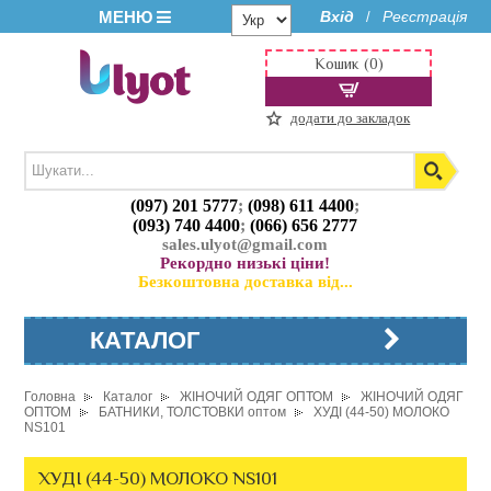
МЕНЮ
Вхід
Реєстрація
/
Кошик (0)
додати до закладок
(097) 201 5777
;
(098) 611 4400
;
(093) 740 4400
;
(066) 656 2777
sales.ulyot@gmail.com
Рекордно низькі ціни!
Безкоштовна доставка від...
КАТАЛОГ
Головна
Каталог
ЖІНОЧИЙ ОДЯГ ОПТОМ
ЖІНОЧИЙ ОДЯГ
ОПТОМ
БАТНИКИ, ТОЛСТОВКИ оптом
ХУДІ (44-50) МОЛОКО
NS101
ХУДІ (44-50) МОЛОКО NS101