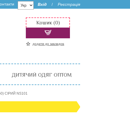
онтакти
Вхід
Реєстрація
/
Кошик (0)
додати до закладок
ДИТЯЧИЙ ОДЯГ ОПТОМ
-50) СІРИЙ NS101