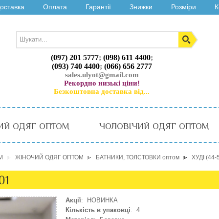
оставка
Оплата
Гарантії
Знижки
Розміри
К
(097) 201 5777
;
(098) 611 4400
;
(093) 740 4400
;
(066) 656 2777
sales.ulyot@gmail.com
Рекордно низькі ціни!
Безкоштовна доставка від...
ИЙ ОДЯГ ОПТОМ
ЧОЛОВІЧИЙ ОДЯГ ОПТОМ
М
ЖІНОЧИЙ ОДЯГ ОПТОМ
БАТНИКИ, ТОЛСТОВКИ оптом
ХУДІ (44
01
Акції
: НОВИНКА
Кількість в упаковці
: 4