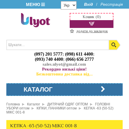
МЕНЮ
Вхід
Реєстрація
/
Кошик (0)
додати до закладок
(097) 201 5777
;
(098) 611 4400
;
(093) 740 4400
;
(066) 656 2777
sales.ulyot@gmail.com
Рекордно низькі ціни!
Безкоштовна доставка від...
КАТАЛОГ
Головна
Каталог
ДИТЯЧИЙ ОДЯГ ОПТОМ
ГОЛОВНІ
УБОРИ оптом
КІПКИ, ПАНАМКИ оптом
КЕПКА -63 (50-52)
МІКС 001-8
КЕПКА -63 (50-52) МІКС 001-8