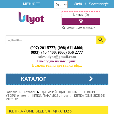
МЕНЮ
Вхід
Реєстрація
/
Кошик (0)
додати до закладок
(097) 201 5777
;
(098) 611 4400
;
(093) 740 4400
;
(066) 656 2777
sales.ulyot@gmail.com
Рекордно низькі ціни!
Безкоштовна доставка від...
КАТАЛОГ
Головна
Каталог
ДИТЯЧИЙ ОДЯГ ОПТОМ
ГОЛОВНІ
УБОРИ оптом
КІПКИ, ПАНАМКИ оптом
КЕПКА (ONE SIZE 54)
МІКС D23
КЕПКА (ONE SIZE 54) МІКС D23