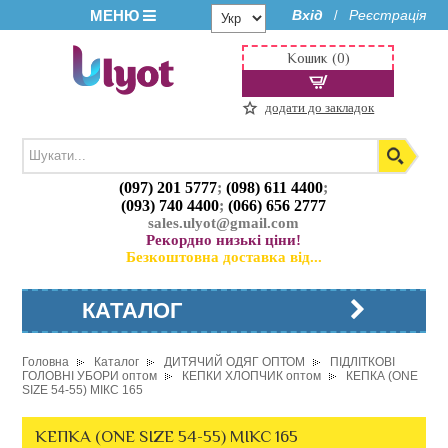
МЕНЮ
Вхід
Реєстрація
/
Кошик (0)
додати до закладок
(097) 201 5777
;
(098) 611 4400
;
(093) 740 4400
;
(066) 656 2777
sales.ulyot@gmail.com
Рекордно низькі ціни!
Безкоштовна доставка від...
КАТАЛОГ
Головна
Каталог
ДИТЯЧИЙ ОДЯГ ОПТОМ
ПІДЛІТКОВІ
ГОЛОВНІ УБОРИ оптом
КЕПКИ ХЛОПЧИК оптом
КЕПКА (ONE
SIZE 54-55) МІКС 165
КЕПКА (ONE SIZE 54-55) МІКС 165