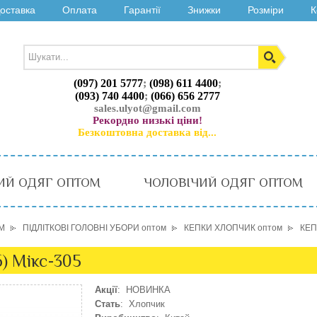
оставка
Оплата
Гарантії
Знижки
Розміри
К
(097) 201 5777
;
(098) 611 4400
;
(093) 740 4400
;
(066) 656 2777
sales.ulyot@gmail.com
Рекордно низькі ціни!
Безкоштовна доставка від...
ИЙ ОДЯГ ОПТОМ
ЧОЛОВІЧИЙ ОДЯГ ОПТОМ
М
ПІДЛІТКОВІ ГОЛОВНІ УБОРИ оптом
КЕПКИ ХЛОПЧИК оптом
КЕП
) Мікс-305
Акції
: НОВИНКА
Стать
: Хлопчик