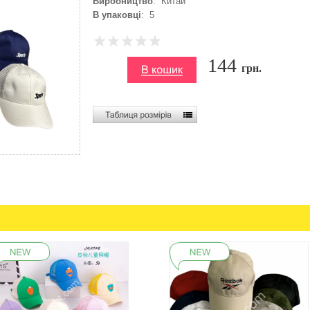
Виробництво
: Китай
В упаковці
: 5
144
грн.