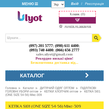
МЕНЮ
Вхід
Реєстрація
/
Кошик (0)
додати до закладок
(097) 201 5777
;
(098) 611 4400
;
(093) 740 4400
;
(066) 656 2777
sales.ulyot@gmail.com
Рекордно низькі ціни!
Безкоштовна доставка від...
КАТАЛОГ
Головна
Каталог
ДИТЯЧИЙ ОДЯГ ОПТОМ
ПІДЛІТКОВІ
ГОЛОВНІ УБОРИ оптом
КЕПКИ ХЛОПЧИК оптом
КЕПКА SI01
(ONE SIZE 54-56) Мікс-309
КЕПКА SI01 (ONE SIZE 54-56) Мікс-309