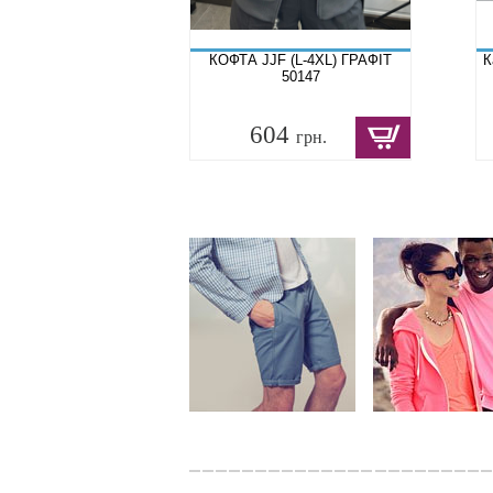
КОФТА JJF (L-4XL) ГРАФІТ
К
50147
604
грн.