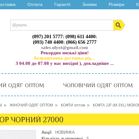
оставка
Оплата
Гарантії
Знижки
Розміри
К
(097) 201 5777
;
(098) 611 4400
;
(093) 740 4400
;
(066) 656 2777
sales.ulyot@gmail.com
Рекордно низькі ціни!
Безкоштовна доставка від...
З 04.08 до 07.08 у нас вихідні ), докладніше ...
ИЙ ОДЯГ ОПТОМ
ЧОЛОВІЧИЙ ОДЯГ ОПТОМ
М
ЖІНОЧИЙ ОДЯГ ОПТОМ
КОФТИ оптом
КОФТА JJF (M-3XL) МОХ
ХОР ЧОРНИЙ 27000
Акції
: НОВИНКА
Кількість в упаковці
: 5