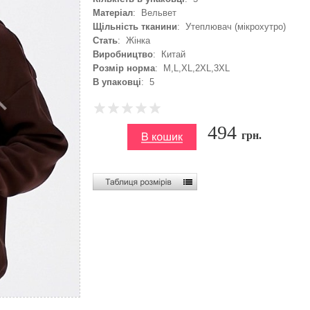
Матеріал
: Вельвет
Щільність тканини
: Утеплювач (мікрохутро)
Стать
: Жінка
Виробництво
: Китай
Розмір норма
: M,L,XL,2XL,3XL
В упаковці
: 5
494
грн.