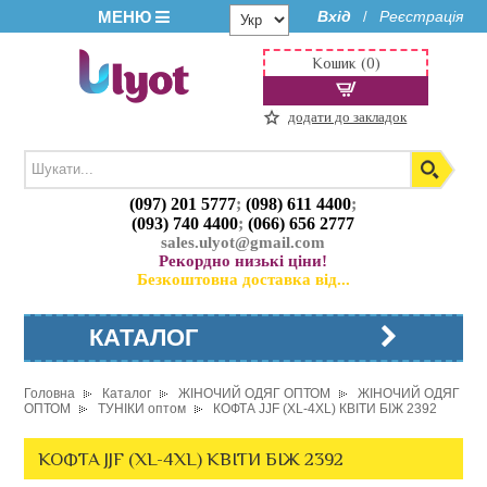
МЕНЮ
Вхід
Реєстрація
/
Кошик (0)
додати до закладок
(097) 201 5777
;
(098) 611 4400
;
(093) 740 4400
;
(066) 656 2777
sales.ulyot@gmail.com
Рекордно низькі ціни!
Безкоштовна доставка від...
КАТАЛОГ
Головна
Каталог
ЖІНОЧИЙ ОДЯГ ОПТОМ
ЖІНОЧИЙ ОДЯГ
ОПТОМ
ТУНІКИ оптом
КОФТА JJF (XL-4XL) КВІТИ БІЖ 2392
КОФТА JJF (XL-4XL) КВІТИ БІЖ 2392