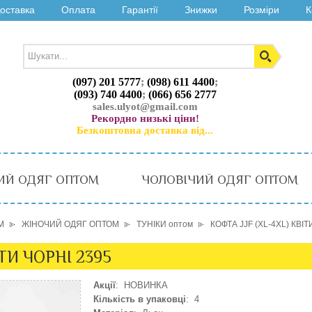
оставка
Оплата
Гарантії
Знижки
Розміри
К
(097) 201 5777
;
(098) 611 4400
;
(093) 740 4400
;
(066) 656 2777
sales.ulyot@gmail.com
Рекордно низькі ціни!
Безкоштовна доставка від...
ИЙ ОДЯГ ОПТОМ
ЧОЛОВІЧИЙ ОДЯГ ОПТОМ
М
ЖІНОЧИЙ ОДЯГ ОПТОМ
ТУНІКИ оптом
КОФТА JJF (XL-4XL) КВІТ
ІТИ ЧОРНІ 2395
Акції
: НОВИНКА
Кількість в упаковці
: 4