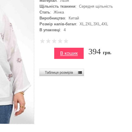
Матеріал
: Льон
Щільність тканини
: Середня щільність
Стать
: Жінка
Виробництво
: Китай
Розмір напів-батал
: XL,2XL,3XL,4XL
В упаковці
: 4
394
грн.