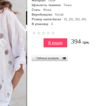
Матеріал
: Льон
Щільність тканини
: Тонка
Стать
: Жінка
Виробництво
: Китай
Розмір напів-батал
: XL,2XL,3XL,4XL
В упаковці
: 4
394
грн.