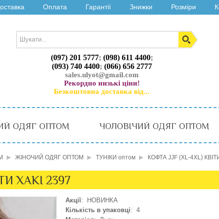
оставка
Оплата
Гарантії
Знижки
Розміри
К
(097) 201 5777
;
(098) 611 4400
;
(093) 740 4400
;
(066) 656 2777
sales.ulyot@gmail.com
Рекордно низькі ціни!
Безкоштовна доставка від...
ИЙ ОДЯГ ОПТОМ
ЧОЛОВІЧИЙ ОДЯГ ОПТОМ
М
ЖІНОЧИЙ ОДЯГ ОПТОМ
ТУНІКИ оптом
КОФТА JJF (XL-4XL) КВІТ
ІТИ ХАКІ 2397
Акції
: НОВИНКА
Кількість в упаковці
: 4