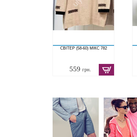
СВІТЕР (58-60) МІКС 782
559
грн.