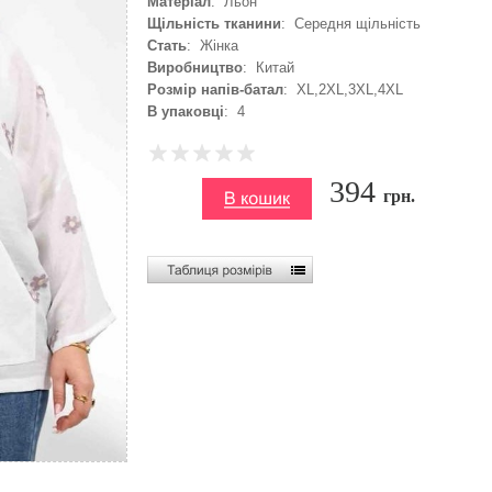
Матеріал
: Льон
Щільність тканини
: Середня щільність
Стать
: Жінка
Виробництво
: Китай
Розмір напів-батал
: XL,2XL,3XL,4XL
В упаковці
: 4
394
грн.