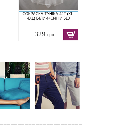
СОКРАСКА-ТУНІКА JJF (XL-
4XL) БІЛИЙ+СИНІЙ 510
329
грн.