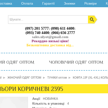
оставка
Оплата
Гарантії
Знижки
Розміри
К
(097) 201 5777
;
(098) 611 4400
;
(093) 740 4400
;
(066) 656 2777
sales.ulyot@gmail.com
Рекордно низькі ціни!
Безкоштовна доставка від...
ИЙ ОДЯГ ОПТОМ
ЧОЛОВІЧИЙ ОДЯГ ОПТОМ
М
ЖІНОЧИЙ ОДЯГ ОПТОМ
ТУНІКИ оптом
КОФТА JJF (XL-4XL) КО
ОЛЬОРИ КОРИЧНЕВІ 2395
Акції
: НОВИНКА
Кількість в упаковці
: 4