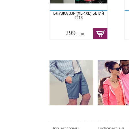
БЛУЗКА JJF (XL-4XL) БІЛИЙ
2213
299
грн.
Про магазин
Інформація