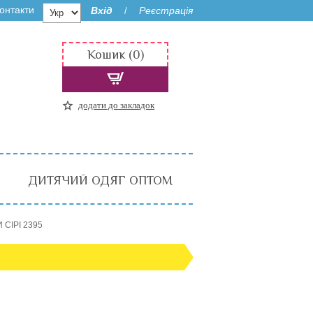
онтакти
Вхід
Реєстрація
/
Кошик (0)
додати до закладок
ДИТЯЧИЙ ОДЯГ ОПТОМ
И СІРІ 2395