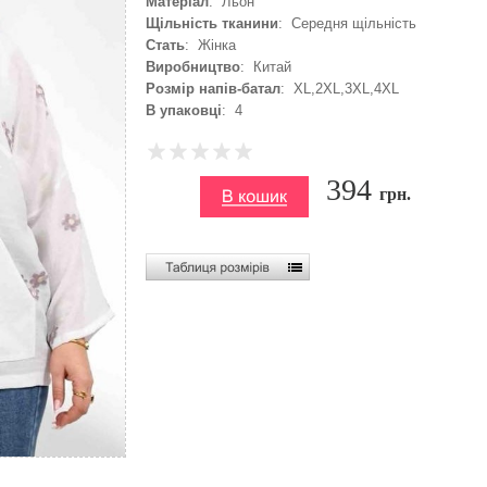
Матеріал
: Льон
Щільність тканини
: Середня щільність
Стать
: Жінка
Виробництво
: Китай
Розмір напів-батал
: XL,2XL,3XL,4XL
В упаковці
: 4
394
грн.