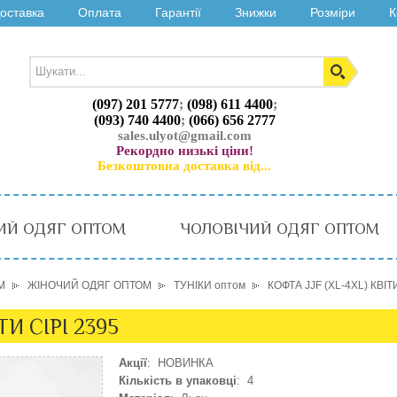
оставка
Оплата
Гарантії
Знижки
Розміри
К
(097) 201 5777
;
(098) 611 4400
;
(093) 740 4400
;
(066) 656 2777
sales.ulyot@gmail.com
Рекордно низькі ціни!
Безкоштовна доставка від...
ИЙ ОДЯГ ОПТОМ
ЧОЛОВІЧИЙ ОДЯГ ОПТОМ
М
ЖІНОЧИЙ ОДЯГ ОПТОМ
ТУНІКИ оптом
КОФТА JJF (XL-4XL) КВІТ
ТИ СІРІ 2395
Акції
: НОВИНКА
Кількість в упаковці
: 4