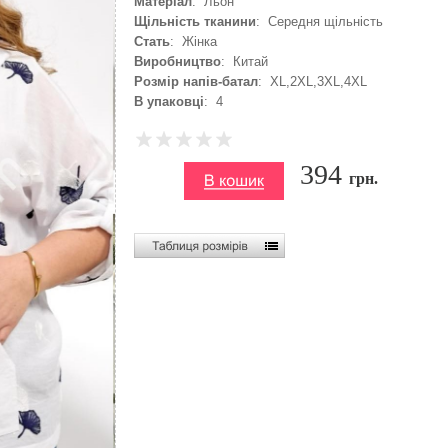
Матеріал
: Льон
Щільність тканини
: Середня щільність
Стать
: Жінка
Виробництво
: Китай
Розмір напів-батал
: XL,2XL,3XL,4XL
В упаковці
: 4
394
грн.