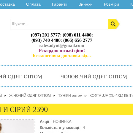
оставка
Оплата
Гарантії
Знижки
Розміри
К
(097) 201 5777
;
(098) 611 4400
;
(093) 740 4400
;
(066) 656 2777
sales.ulyot@gmail.com
Рекордно низькі ціни!
Безкоштовна доставка від...
ИЙ ОДЯГ ОПТОМ
ЧОЛОВІЧИЙ ОДЯГ ОПТОМ
М
ЖІНОЧИЙ ОДЯГ ОПТОМ
ТУНІКИ оптом
КОФТА JJF (XL-4XL) КВІТ
ІТИ СІРИЙ 2390
Акції
: НОВИНКА
Кількість в упаковці
: 4