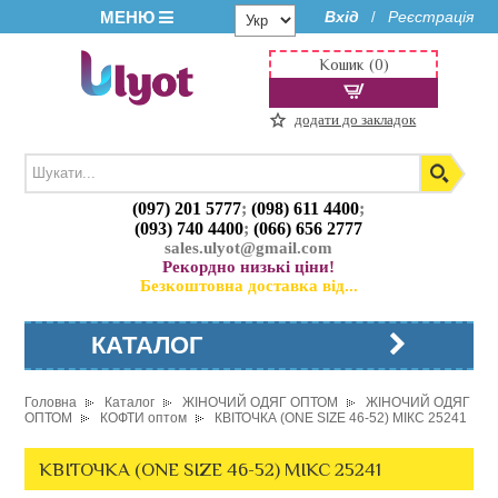
МЕНЮ
Вхід
Реєстрація
/
Кошик (0)
додати до закладок
(097) 201 5777
;
(098) 611 4400
;
(093) 740 4400
;
(066) 656 2777
sales.ulyot@gmail.com
Рекордно низькі ціни!
Безкоштовна доставка від...
КАТАЛОГ
Головна
Каталог
ЖІНОЧИЙ ОДЯГ ОПТОМ
ЖІНОЧИЙ ОДЯГ
ОПТОМ
КОФТИ оптом
КВІТОЧКА (ONE SIZE 46-52) МІКС 25241
КВІТОЧКА (ONE SIZE 46-52) МІКС 25241