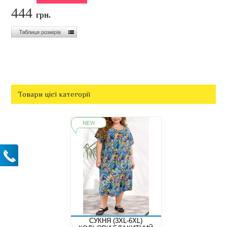
444
грн.
Товари цієї категорії
СУКНЯ (3XL-6XL)