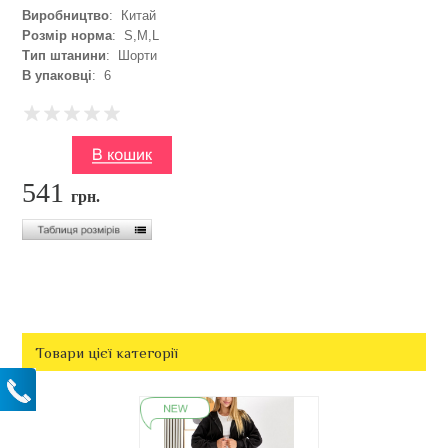
Виробництво
: Китай
Розмір норма
: S,M,L
Тип штанини
: Шорти
В упаковці
: 6
541
грн.
Товари цієї категорії