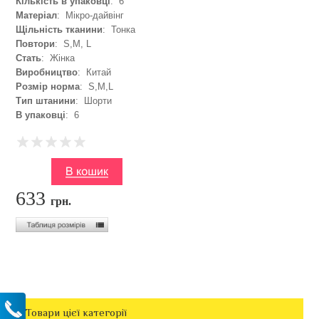
Кількість в упаковці
: 6
Матеріал
: Мікро-дайвінг
Щільність тканини
: Тонка
Повтори
: S,M, L
Стать
: Жінка
Виробництво
: Китай
Розмір норма
: S,M,L
Тип штанини
: Шорти
В упаковці
: 6
633
грн.
Товари цієї категорії