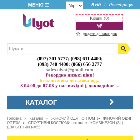
МЕНЮ
Вхід
Реєстрація
/
Кошик (0)
додати до закладок
(097) 201 5777
;
(098) 611 4400
;
(093) 740 4400
;
(066) 656 2777
sales.ulyot@gmail.com
Рекордно низькі ціни!
Безкоштовна доставка від...
З 04.08 до 07.08 у нас вихідні ), докладніше ...
КАТАЛОГ
Головна
Каталог
ЖІНОЧИЙ ОДЯГ ОПТОМ
ЖІНОЧИЙ ОДЯГ
ОПТОМ
СПОРТИВНІ КОСТЮМИ оптом
КОМБІНЕЗОН (SL)
БЛАКИТНИЙ NA55