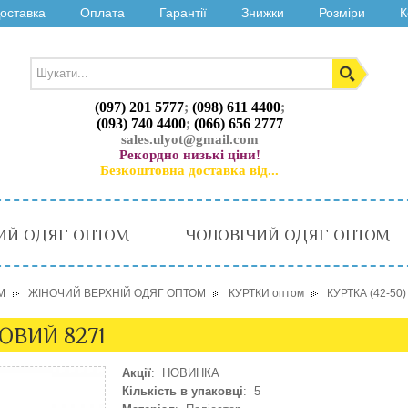
оставка
Оплата
Гарантії
Знижки
Розміри
К
(097) 201 5777
;
(098) 611 4400
;
(093) 740 4400
;
(066) 656 2777
sales.ulyot@gmail.com
Рекордно низькі ціни!
Безкоштовна доставка від...
ИЙ ОДЯГ ОПТОМ
ЧОЛОВІЧИЙ ОДЯГ ОПТОМ
М
ЖІНОЧИЙ ВЕРХНІЙ ОДЯГ ОПТОМ
КУРТКИ оптом
КУРТКА (42-50
ЖОВИЙ 8271
Акції
: НОВИНКА
Кількість в упаковці
: 5