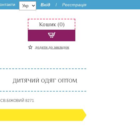
онтакти
Вхід
Реєстрація
/
Кошик (0)
додати до закладок
ДИТЯЧИЙ ОДЯГ ОПТОМ
) СВ.БІЖОВИЙ 8271