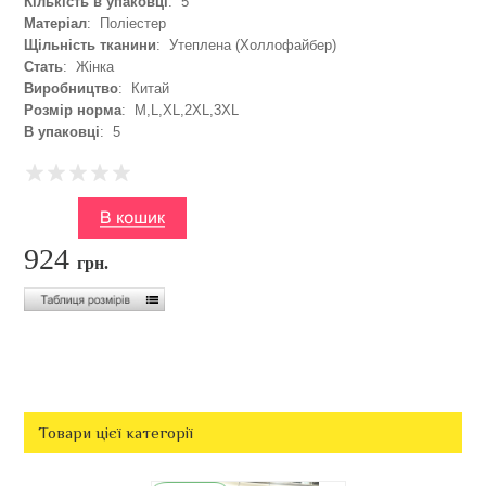
Кількість в упаковці
: 5
Матеріал
: Поліестер
Щільність тканини
: Утеплена (Холлофайбер)
Стать
: Жінка
Виробництво
: Китай
Розмір норма
: M,L,XL,2XL,3XL
В упаковці
: 5
924
грн.
Товари цієї категорії