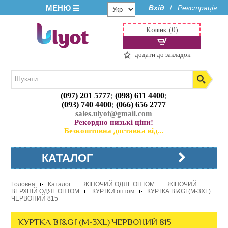
МЕНЮ
Вхід
Реєстрація
/
Кошик (0)
додати до закладок
(097) 201 5777
;
(098) 611 4400
;
(093) 740 4400
;
(066) 656 2777
sales.ulyot@gmail.com
Рекордно низькі ціни!
Безкоштовна доставка від...
КАТАЛОГ
Головна
Каталог
ЖІНОЧИЙ ОДЯГ ОПТОМ
ЖІНОЧИЙ
ВЕРХНІЙ ОДЯГ ОПТОМ
КУРТКИ оптом
КУРТКА Bf&Gf (M-3XL)
ЧЕРВОНИЙ 815
КУРТКА Bf&Gf (M-3XL) ЧЕРВОНИЙ 815