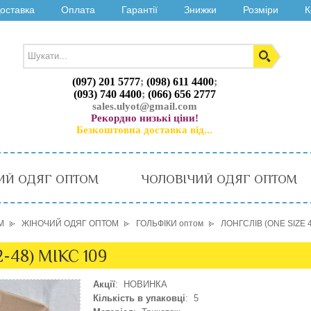
оставка
Оплата
Гарантії
Знижки
Розміри
К
(097) 201 5777
;
(098) 611 4400
;
(093) 740 4400
;
(066) 656 2777
sales.ulyot@gmail.com
Рекордно низькі ціни!
Безкоштовна доставка від...
ИЙ ОДЯГ ОПТОМ
ЧОЛОВІЧИЙ ОДЯГ ОПТОМ
М
ЖІНОЧИЙ ОДЯГ ОПТОМ
ГОЛЬФІКИ оптом
ЛОНГСЛІВ (ONE SIZE 4
-48) МІКС 109
Акції
: НОВИНКА
Кількість в упаковці
: 5