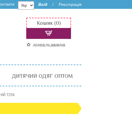
онтакти
Вхід
Реєстрація
/
Кошик (0)
додати до закладок
ДИТЯЧИЙ ОДЯГ ОПТОМ
НІЙ T256