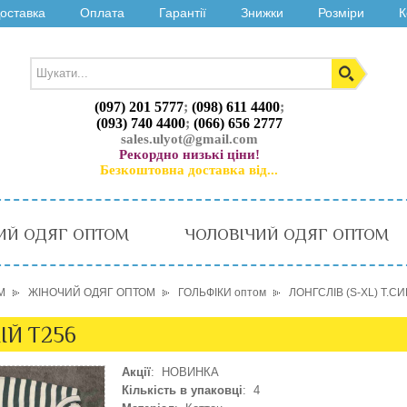
оставка
Оплата
Гарантії
Знижки
Розміри
К
(097) 201 5777
;
(098) 611 4400
;
(093) 740 4400
;
(066) 656 2777
sales.ulyot@gmail.com
Рекордно низькі ціни!
Безкоштовна доставка від...
ИЙ ОДЯГ ОПТОМ
ЧОЛОВІЧИЙ ОДЯГ ОПТОМ
М
ЖІНОЧИЙ ОДЯГ ОПТОМ
ГОЛЬФІКИ оптом
ЛОНГСЛІВ (S-XL) Т.СИ
ІЙ T256
Акції
: НОВИНКА
Кількість в упаковці
: 4