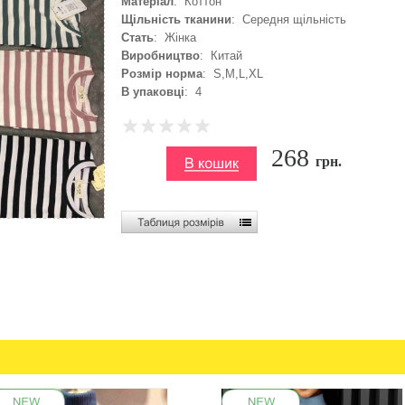
Матеріал
: Коттон
Щільність тканини
: Середня щільність
Стать
: Жінка
Виробництво
: Китай
Розмір норма
: S,M,L,XL
В упаковці
: 4
268
грн.