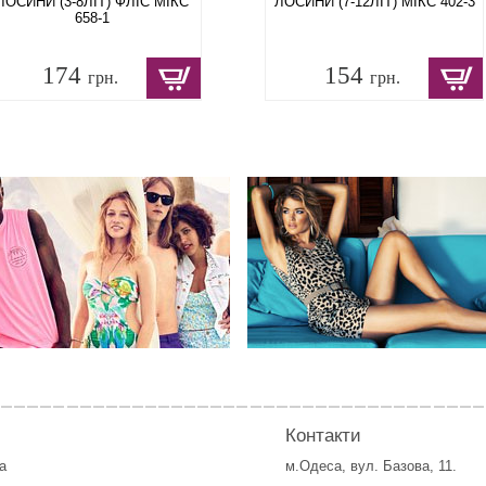
ЛОСИНИ (3-8ЛІТ) ФЛІС МІКС
ЛОСИНИ (7-12ЛІТ) МІКС 402-3
658-1
174
154
грн.
грн.
Контакти
а
м.Одеса, вул. Базова, 11.