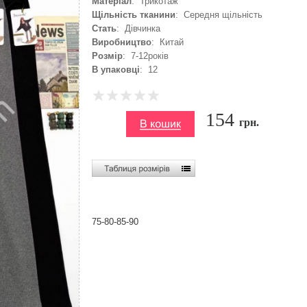
Матеріал
: Трикотаж
Щільність тканини
: Середня щільність
Стать
: Дівчинка
Виробництво
: Китай
Розмір
: 7-12років
В упаковці
: 12
154
грн.
75-80-85-90