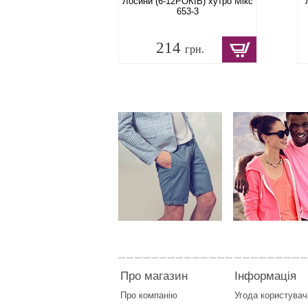
Лосини (6-12РОКІВ) хутро Мікс
653-3
214
грн.
Про магазин
Інформація
Про компанію
Угода користувач