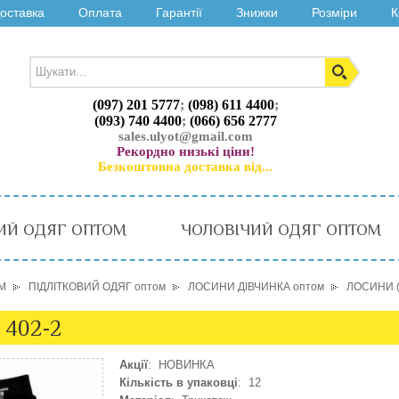
оставка
Оплата
Гарантії
Знижки
Розміри
К
(097) 201 5777
;
(098) 611 4400
;
(093) 740 4400
;
(066) 656 2777
sales.ulyot@gmail.com
Рекордно низькі ціни!
Безкоштовна доставка від...
ИЙ ОДЯГ ОПТОМ
ЧОЛОВІЧИЙ ОДЯГ ОПТОМ
М
ПІДЛІТКОВИЙ ОДЯГ оптом
ЛОСИНИ ДІВЧИНКА оптом
ЛОСИНИ (7
 402-2
Акції
: НОВИНКА
Кількість в упаковці
: 12