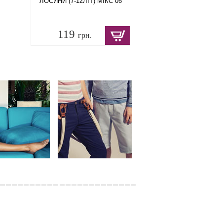
ЛОСИНИ (7-12ЛІТ) МІКС 06
119
грн.