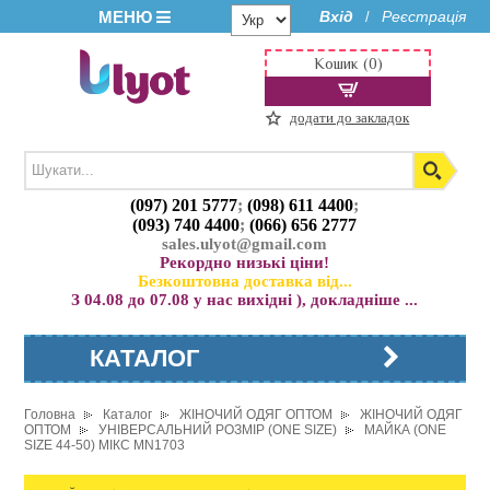
МЕНЮ
Вхід
Реєстрація
/
Кошик (0)
додати до закладок
(097) 201 5777
;
(098) 611 4400
;
(093) 740 4400
;
(066) 656 2777
sales.ulyot@gmail.com
Рекордно низькі ціни!
Безкоштовна доставка від...
З 04.08 до 07.08 у нас вихідні ), докладніше ...
КАТАЛОГ
Головна
Каталог
ЖІНОЧИЙ ОДЯГ ОПТОМ
ЖІНОЧИЙ ОДЯГ
ОПТОМ
УНІВЕРСАЛЬНИЙ РОЗМІР (ONE SIZE)
МАЙКА (ONE
SIZE 44-50) МІКС MN1703