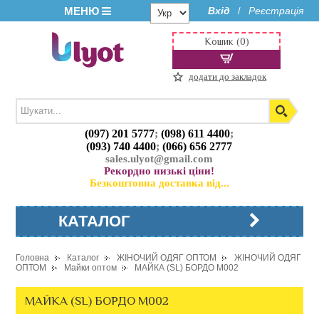
МЕНЮ
Вхід
Реєстрація
/
Кошик (0)
додати до закладок
(097) 201 5777
;
(098) 611 4400
;
(093) 740 4400
;
(066) 656 2777
sales.ulyot@gmail.com
Рекордно низькі ціни!
Безкоштовна доставка від...
КАТАЛОГ
Головна
Каталог
ЖІНОЧИЙ ОДЯГ ОПТОМ
ЖІНОЧИЙ ОДЯГ
ОПТОМ
Майки оптом
МАЙКА (SL) БОРДО M002
МАЙКА (SL) БОРДО M002