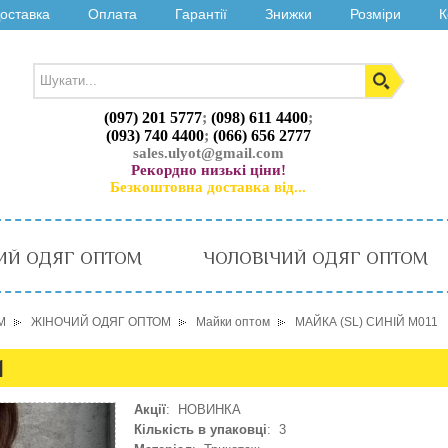
оставка
Оплата
Гарантії
Знижки
Розміри
К
(097) 201 5777
;
(098) 611 4400
;
(093) 740 4400
;
(066) 656 2777
sales.ulyot@gmail.com
Рекордно низькі ціни!
Безкоштовна доставка від...
ИЙ ОДЯГ ОПТОМ
ЧОЛОВІЧИЙ ОДЯГ ОПТОМ
М
ЖІНОЧИЙ ОДЯГ ОПТОМ
Майки оптом
МАЙКА (SL) СИНІЙ M011
1
Акції
: НОВИНКА
Кількість в упаковці
: 3