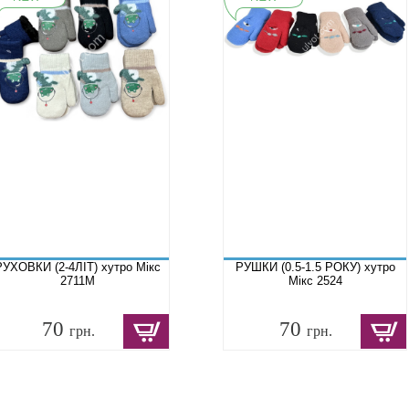
РУХОВКИ (2-4ЛІТ) хутро Мікс
РУШКИ (0.5-1.5 РОКУ) хутро
2711M
Мікс 2524
70
70
грн.
грн.