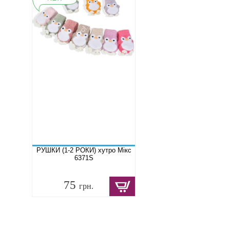
РУШКИ (1-2 РОКИ) хутро Мікс
6371S
75
грн.