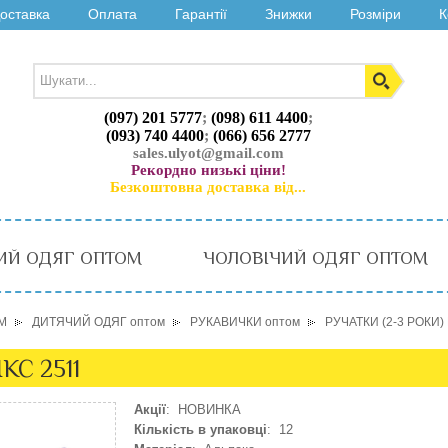
оставка
Оплата
Гарантії
Знижки
Розміри
К
(097) 201 5777
;
(098) 611 4400
;
(093) 740 4400
;
(066) 656 2777
sales.ulyot@gmail.com
Рекордно низькі ціни!
Безкоштовна доставка від...
ИЙ ОДЯГ ОПТОМ
ЧОЛОВІЧИЙ ОДЯГ ОПТОМ
М
ДИТЯЧИЙ ОДЯГ оптом
РУКАВИЧКИ оптом
РУЧАТКИ (2-3 РОКИ) 
КС 2511
Акції
: НОВИНКА
Кількість в упаковці
: 12