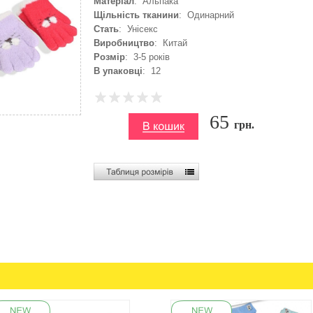
Матеріал
: Альпака
Щільність тканини
: Одинарний
Стать
: Унісекс
Виробництво
: Китай
Розмір
: 3-5 років
В упаковці
: 12
65
грн.