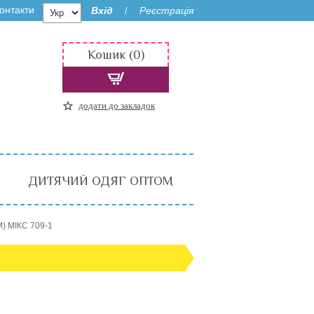
онтакти
Вхід
Реєстрація
/
Кошик (0)
додати до закладок
ДИТЯЧИЙ ОДЯГ ОПТОМ
М) МІКС 709-1