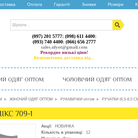
оставка
Оплата
Гарантії
Знижки
Розміри
К
(097) 201 5777
;
(098) 611 4400
;
(093) 740 4400
;
(066) 656 2777
sales.ulyot@gmail.com
Рекордно низькі ціни!
Безкоштовна доставка від...
ИЙ ОДЯГ ОПТОМ
ЧОЛОВІЧИЙ ОДЯГ ОПТОМ
М
ЖІНОЧИЙ ОДЯГ ОПТОМ
РУКАВИЧКИ оптом
РУЧАТКИ (6,5-8,5 С
ІКС 709-1
Акції
: НОВИНКА
Кількість в упаковці
: 12