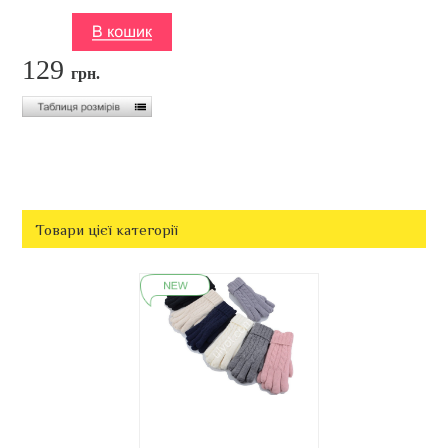
129
грн.
Товари цієї категорії