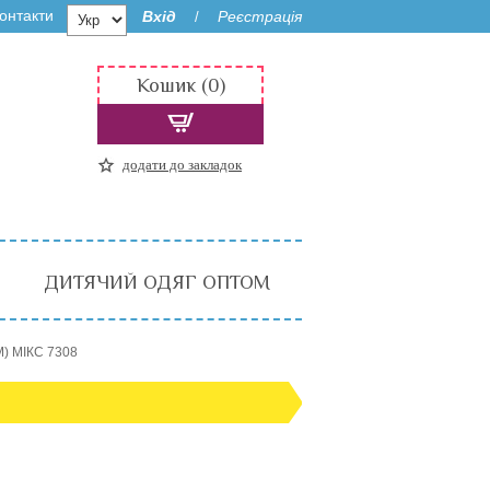
онтакти
Вхід
Реєстрація
/
Кошик (0)
додати до закладок
ДИТЯЧИЙ ОДЯГ ОПТОМ
М) МІКС 7308