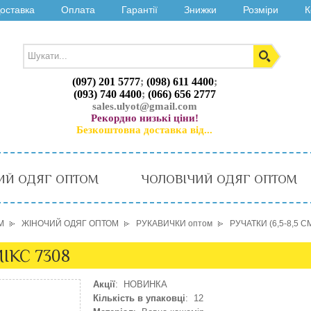
оставка
Оплата
Гарантії
Знижки
Розміри
К
(097) 201 5777
;
(098) 611 4400
;
(093) 740 4400
;
(066) 656 2777
sales.ulyot@gmail.com
Рекордно низькі ціни!
Безкоштовна доставка від...
ИЙ ОДЯГ ОПТОМ
ЧОЛОВІЧИЙ ОДЯГ ОПТОМ
М
ЖІНОЧИЙ ОДЯГ ОПТОМ
РУКАВИЧКИ оптом
РУЧАТКИ (6,5-8,5 С
МІКС 7308
Акції
: НОВИНКА
Кількість в упаковці
: 12