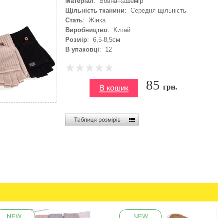
Матеріал
: Вовна-кашемір
Щільність тканини
: Середня щільність
Стать
: Жінка
Виробництво
: Китай
Розмір
: 6,5-8,5см
В упаковці
: 12
85
грн.