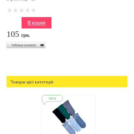
105
грн.
Товари цієї категорії