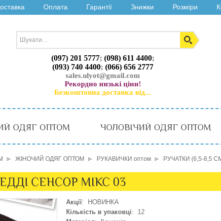
оставка
Оплата
Гарантії
Знижки
Розміри
К
(097) 201 5777
;
(098) 611 4400
;
(093) 740 4400
;
(066) 656 2777
sales.ulyot@gmail.com
Рекордно низькі ціни!
Безкоштовна доставка від...
ИЙ ОДЯГ ОПТОМ
ЧОЛОВІЧИЙ ОДЯГ ОПТОМ
М
ЖІНОЧИЙ ОДЯГ ОПТОМ
РУКАВИЧКИ оптом
РУЧАТКИ (6,5-8,5 С
 ТЕДДІ СЕНСОР МІКС 03
Акції
: НОВИНКА
Кількість в упаковці
: 12