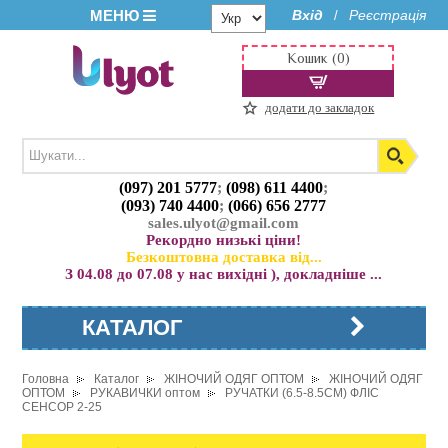
МЕНЮ
Вхід
Реєстрація
/
Кошик (0)
додати до закладок
(097) 201 5777
;
(098) 611 4400
;
(093) 740 4400
;
(066) 656 2777
sales.ulyot@gmail.com
Рекордно низькі ціни!
Безкоштовна доставка від...
З 04.08 до 07.08 у нас вихідні ), докладніше ...
КАТАЛОГ
Головна
Каталог
ЖІНОЧИЙ ОДЯГ ОПТОМ
ЖІНОЧИЙ ОДЯГ
ОПТОМ
РУКАВИЧКИ оптом
РУЧАТКИ (6.5-8.5СМ) ФЛІС
СЕНСОР 2-25