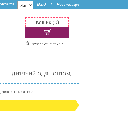
онтакти
Вхід
Реєстрація
/
Кошик (0)
додати до закладок
ДИТЯЧИЙ ОДЯГ ОПТОМ
М) ФЛІС СЕНСОР B03