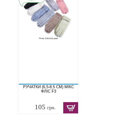
РУЧАТКИ (6,5-8,5 СМ) МІКС
ФЛІС F3
105
грн.