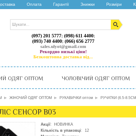
оставка
Оплата
Гарантії
Знижки
Розміри
К
(097) 201 5777
;
(098) 611 4400
;
(093) 740 4400
;
(066) 656 2777
sales.ulyot@gmail.com
Рекордно низькі ціни!
Безкоштовна доставка від...
ИЙ ОДЯГ ОПТОМ
ЧОЛОВІЧИЙ ОДЯГ ОПТОМ
М
ЖІНОЧИЙ ОДЯГ ОПТОМ
РУКАВИЧКИ оптом
РУЧАТКИ (6.5-8.5С
ФЛІС СЕНСОР B03
Акції
: НОВИНКА
Кількість в упаковці
: 12