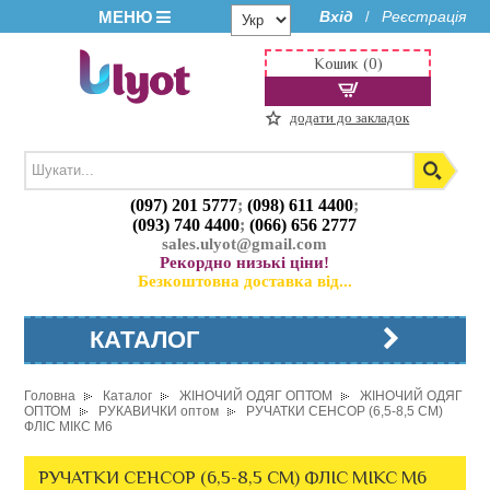
МЕНЮ
Вхід
Реєстрація
/
Кошик (0)
додати до закладок
(097) 201 5777
;
(098) 611 4400
;
(093) 740 4400
;
(066) 656 2777
sales.ulyot@gmail.com
Рекордно низькі ціни!
Безкоштовна доставка від...
КАТАЛОГ
Головна
Каталог
ЖІНОЧИЙ ОДЯГ ОПТОМ
ЖІНОЧИЙ ОДЯГ
ОПТОМ
РУКАВИЧКИ оптом
РУЧАТКИ СЕНСОР (6,5-8,5 СМ)
ФЛІС МІКС M6
РУЧАТКИ СЕНСОР (6,5-8,5 СМ) ФЛІС МІКС M6