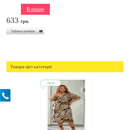
633
грн.
Товари цієї категорії