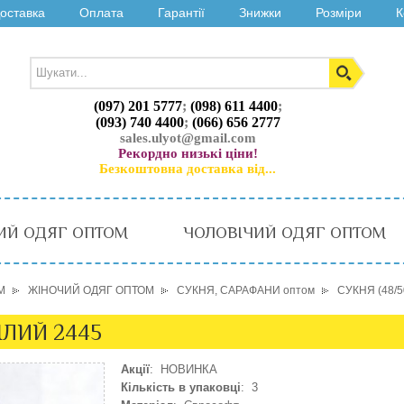
оставка
Оплата
Гарантії
Знижки
Розміри
К
(097) 201 5777
;
(098) 611 4400
;
(093) 740 4400
;
(066) 656 2777
sales.ulyot@gmail.com
Рекордно низькі ціни!
Безкоштовна доставка від...
ИЙ ОДЯГ ОПТОМ
ЧОЛОВІЧИЙ ОДЯГ ОПТОМ
М
ЖІНОЧИЙ ОДЯГ ОПТОМ
СУКНЯ, САРАФАНИ оптом
СУКНЯ (48/5
БІЛИЙ 2445
Акції
: НОВИНКА
Кількість в упаковці
: 3