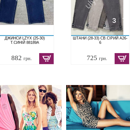
ДЖИНСИ LZYX (25-30)
ШТАНИ (28-33) СВ.СІРИЙ A26-
Т.СИНІЙ 88189A
6
882
725
грн.
грн.