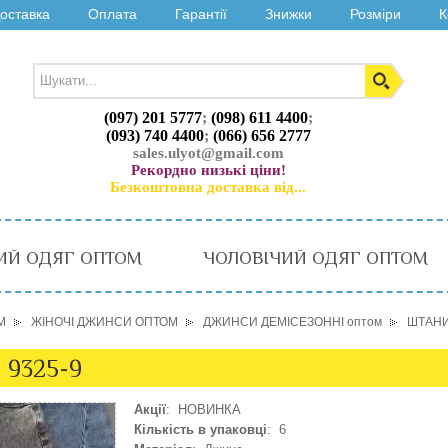
оставка
Оплата
Гарантії
Знижки
Розміри
К
(097) 201 5777
;
(098) 611 4400
;
(093) 740 4400
;
(066) 656 2777
sales.ulyot@gmail.com
Рекордно низькі ціни!
Безкоштовна доставка від...
ИЙ ОДЯГ ОПТОМ
ЧОЛОВІЧИЙ ОДЯГ ОПТОМ
М
ЖІНОЧІ ДЖИНСИ ОПТОМ
ДЖИНСИ ДЕМІСЕЗОННІ оптом
ШТАНИ 
 9325-9
Акції
: НОВИНКА
Кількість в упаковці
: 6