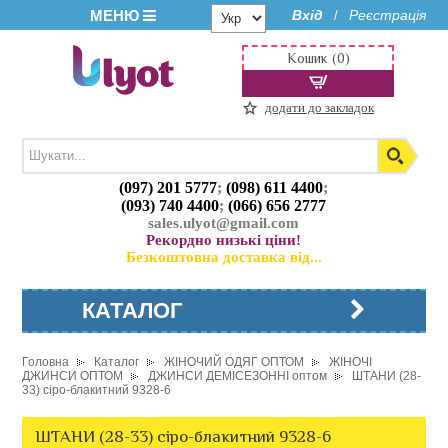
МЕНЮ
Вхід
Реєстрація
/
Кошик (0)
додати до закладок
(097) 201 5777
;
(098) 611 4400
;
(093) 740 4400
;
(066) 656 2777
sales.ulyot@gmail.com
Рекордно низькі ціни!
Безкоштовна доставка від...
КАТАЛОГ
Головна
Каталог
ЖІНОЧИЙ ОДЯГ ОПТОМ
ЖІНОЧІ
ДЖИНСИ ОПТОМ
ДЖИНСИ ДЕМІСЕЗОННІ оптом
ШТАНИ (28-
33) сіро-блакитний 9328-6
ШТАНИ (28-33) сіро-блакитний 9328-6