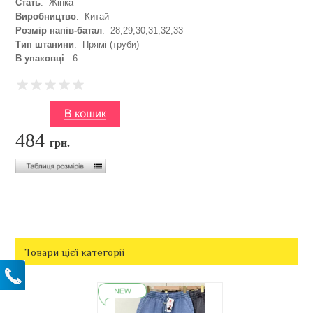
Стать
: Жінка
Виробництво
: Китай
Розмір напів-батал
: 28,29,30,31,32,33
Тип штанини
: Прямі (труби)
В упаковці
: 6
484
грн.
Товари цієї категорії