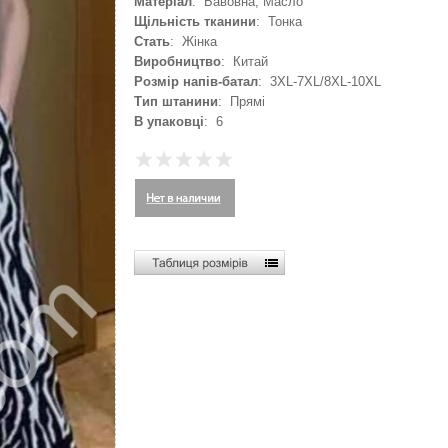
Матеріал
: Бавовна, Масло
Щільність тканини
: Тонка
Стать
: Жінка
Виробництво
: Китай
Розмір напів-батал
: 3XL-7XL/8XL-10XL
Тип штанини
: Прямі
В упаковці
: 6