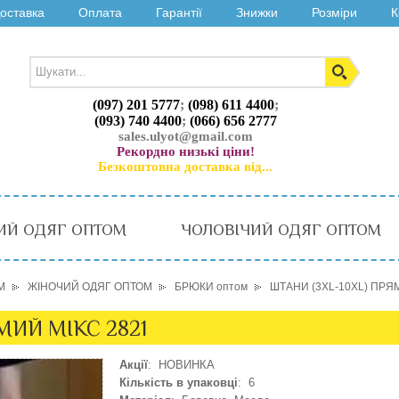
оставка
Оплата
Гарантії
Знижки
Розміри
К
(097) 201 5777
;
(098) 611 4400
;
(093) 740 4400
;
(066) 656 2777
sales.ulyot@gmail.com
Рекордно низькі ціни!
Безкоштовна доставка від...
ИЙ ОДЯГ ОПТОМ
ЧОЛОВІЧИЙ ОДЯГ ОПТОМ
М
ЖІНОЧИЙ ОДЯГ ОПТОМ
БРЮКИ оптом
ШТАНИ (3XL-10XL) ПРЯ
МИЙ МІКС 2821
Акції
: НОВИНКА
Кількість в упаковці
: 6