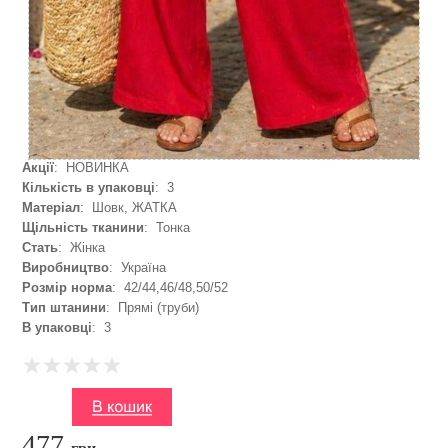
Акції
: НОВИНКА
Кількість в упаковці
: 3
Матеріал
: Шовк, ЖАТКА
Щільність тканини
: Тонка
Стать
: Жінка
Виробництво
: Україна
Розмір норма
: 42/44,46/48,50/52
Тип штанини
: Прямі (труби)
В упаковці
: 3
477