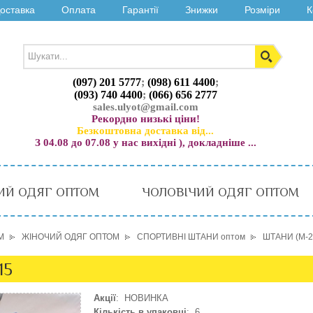
оставка
Оплата
Гарантії
Знижки
Розміри
К
(097) 201 5777
;
(098) 611 4400
;
(093) 740 4400
;
(066) 656 2777
sales.ulyot@gmail.com
Рекордно низькі ціни!
Безкоштовна доставка від...
З 04.08 до 07.08 у нас вихідні ), докладніше ...
ИЙ ОДЯГ ОПТОМ
ЧОЛОВІЧИЙ ОДЯГ ОПТОМ
М
ЖІНОЧИЙ ОДЯГ ОПТОМ
СПОРТИВНІ ШТАНИ оптом
ШТАНИ (M-2
15
Акції
: НОВИНКА
Кількість в упаковці
: 6