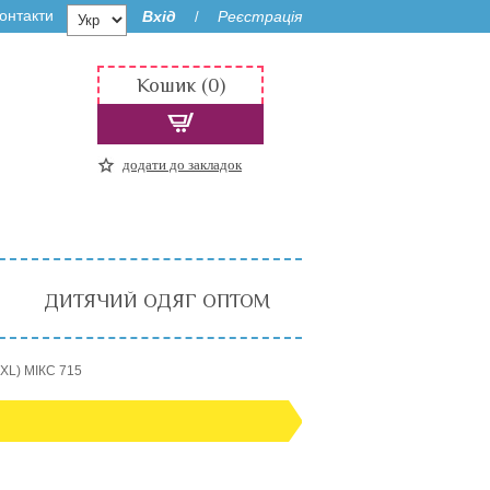
онтакти
Вхід
Реєстрація
/
Кошик (0)
додати до закладок
ДИТЯЧИЙ ОДЯГ ОПТОМ
XL) МІКС 715