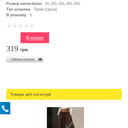
Розмір напів-батал
: XL,2XL,3XL,4XL,5XL
Тип штанини
: Прямі (труби)
В упаковці
: 5
319
грн.
Товари цієї категорії